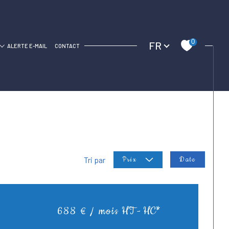
Langue
0
FR
C
ALERTE E-MAIL
CONTACT
Tri par
Date
Prix
688 € / mois
HT - HC*