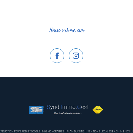
Nous suivre sur
 TRADUCTION POWERED BY GOOGLE |
NOS HONORAIRES
PLAN DU SITE
MENTIONS LÉGALES
ADMIN
NOS L