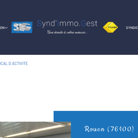
ION
SYNDI
CAL D ACTIVITE
Rouen (76100)