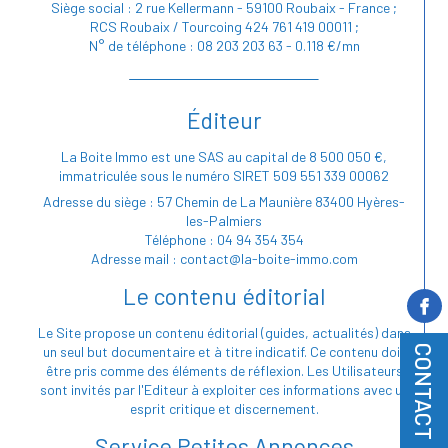
Siège social : 2 rue Kellermann - 59100 Roubaix - France ;
RCS Roubaix / Tourcoing 424 761 419 00011 ;
N° de téléphone : 08 203 203 63 - 0.118 €/mn
Éditeur
La Boite Immo est une SAS au capital de 8 500 050 €,
immatriculée sous le numéro SIRET 509 551 339 00062
Adresse du siège : 57 Chemin de La Maunière 83400 Hyères-
les-Palmiers
Téléphone : 04 94 354 354
Adresse mail : contact@la-boite-immo.com
Le contenu éditorial
Le Site propose un contenu éditorial (guides, actualités) dans
CONTACT
un seul but documentaire et à titre indicatif. Ce contenu doit
être pris comme des éléments de réflexion. Les Utilisateurs
sont invités par l'Editeur à exploiter ces informations avec un
esprit critique et discernement.
Service Petites Annonces