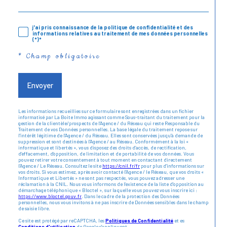
j'ai pris connaissance de la politique de confidentialité et des
informations relatives au traitement de mes données personnelles
(*)*
* Champ obligatoire
Envoyer
Les informations recueillies sur ce formulaire sont enregistrées dans un fichier
informatisé par La Boite Immo agissant comme Sous-traitant du traitement pour la
gestion de la clientèle/prospects de l'Agence / du Réseau qui reste Responsable du
Traitement de vos Données personnelles. La base légale du traitement repose sur
l'intérêt légitime de l'Agence / du Réseau. Elles sont conservées jusqu'à demande de
suppression et sont destinées à l'Agence / au Réseau. Conformément à la loi «
informatique et libertés », vous disposez des droits d’accès, de rectification,
d’effacement, d’opposition, de limitation et de portabilité de vos données. Vous
pouvez retirer votre consentement à tout moment en contactant directement
l’Agence / Le Réseau. Consultez le site
https://cnil.fr/fr
pour plus d’informations sur
vos droits. Si vous estimez, après avoir contacté l'Agence / le Réseau, que vos droits «
Informatique et Libertés » ne sont pas respectés, vous pouvez adresser une
réclamation à la CNIL. Nous vous informons de l’existence de la liste d'opposition au
démarchage téléphonique « Bloctel », sur laquelle vous pouvez vous inscrire ici :
https://www.bloctel.gouv.fr
. Dans le cadre de la protection des Données
personnelles, nous vous invitons à ne pas inscrire de Données sensibles dans le champ
de saisie libre.
Ce site est protégé par reCAPTCHA, les
Politiques de Confidentialité
et es
Conditions d'utilisation
de Google s'appliquent.