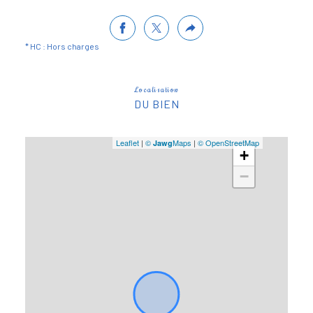
* HC : Hors charges
Localisation
DU BIEN
Leaflet
|
©
Maps
|
© OpenStreetMap
Jawg
+
−