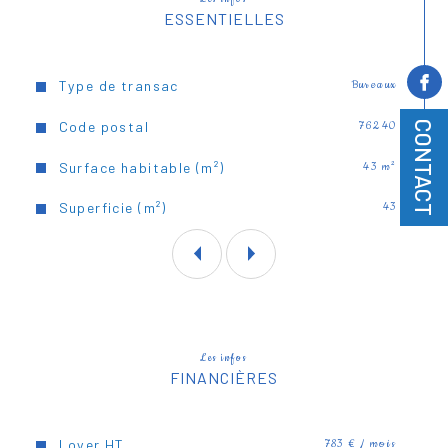
ESSENTIELLES
Caractéristiques
Valeurs
Type de transac
Bureaux
Code postal
76240
CONTACT
Surface habitable (m²)
43 m²
Superficie (m²)
43
Les infos
FINANCIÈRES
Loyer HT
783 € / mois