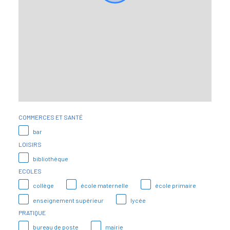
COMMERCES ET SANTÉ
bar
LOISIRS
bibliothèque
ECOLES
collège
école maternelle
école primaire
enseignement supérieur
lycée
PRATIQUE
bureau de poste
mairie