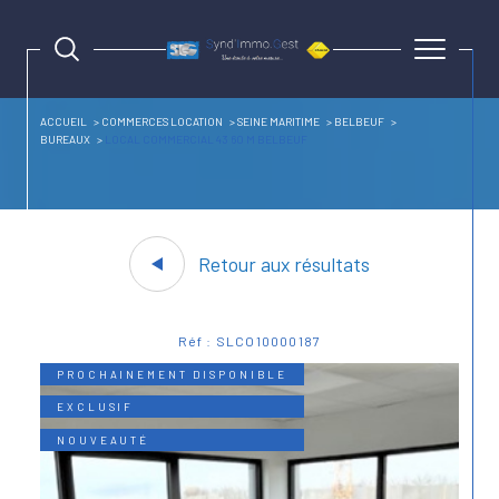
ACCUEIL
COMMERCES LOCATION
SEINE MARITIME
BELBEUF
BUREAUX
LOCAL COMMERCIAL 43 60 M BELBEUF
Retour aux résultats
Réf : SLCO10000187
PROCHAINEMENT DISPONIBLE
EXCLUSIF
NOUVEAUTÉ