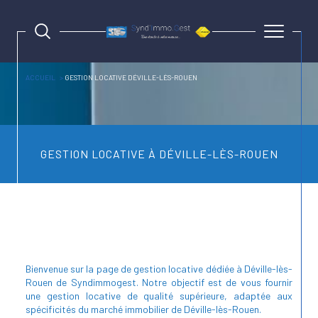
ACCUEIL
GESTION LOCATIVE DÉVILLE-LÈS-ROUEN
GESTION LOCATIVE À DÉVILLE-LÈS-ROUEN
Bienvenue sur la page de gestion locative dédiée à Déville-lès-
Rouen de Syndimmogest. Notre objectif est de vous fournir
une gestion locative de qualité supérieure, adaptée aux
spécificités du marché immobilier de Déville-lès-Rouen.