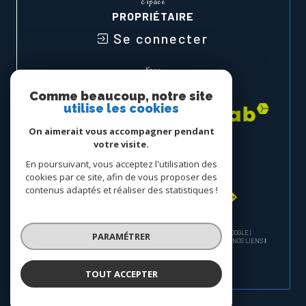
Espace
PROPRIÉTAIRE
Se connecter
Nous
ADHÉRONS
Comme beaucoup, notre site
utilise les cookies
On aimerait vous accompagner pendant
votre visite.
En poursuivant, vous acceptez l'utilisation des
cookies par ce site, afin de vous proposer des
contenus adaptés et réaliser des statistiques !
© 2026 | TOUS DROITS RÉSERVÉS | TRADUCTION POWERED BY GOOGLE |
PARAMÉTRER
NOS HONORAIRES
PLAN DU SITE
MENTIONS LÉGALES
ADMIN
NOS LIENS
POLITIQUE RGPD
COOKIES
TOUT ACCEPTER