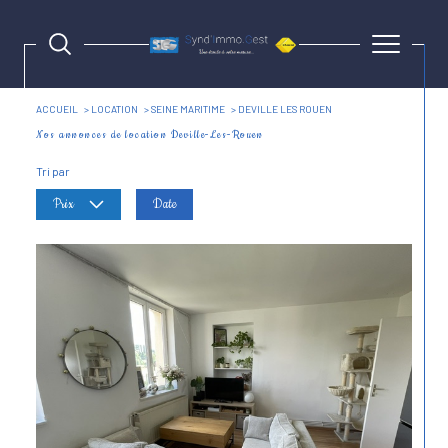
ACCUEIL
LOCATION
SEINE MARITIME
DEVILLE LES ROUEN
Nos annonces de location Deville-Les-Rouen
Tri par
Prix
Date