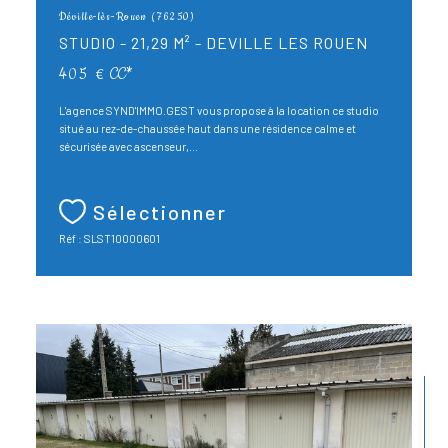
Déville-lès-Rouen (76250)
STUDIO - 21,29 M² - DEVILLE LES ROUEN
405 €
CC*
L'agence SYND'IMMO.GEST vous propose à la location ce studio
situé au rez-de-chaussée haut dans une résidence calme et
sécurisée avec ascenseur,...
Sélectionner
Réf : SLST10000601