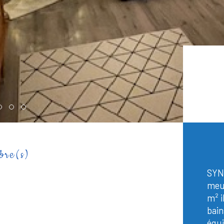
re(s)
SYN
meub
m² i
bain
équi