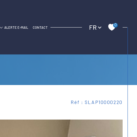
Langue
0
FR
C
ALERTE E-MAIL
CONTACT
Réf : SLAP10000220