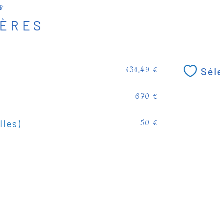
s
IÈRES
131,49 €
Sél
670 €
lles)
50 €