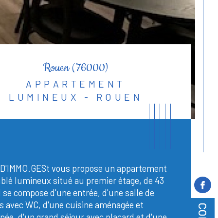
Rouen (76000)
APPARTEMENT
LUMINEUX - ROUEN
D'IMMO.GESt vous propose un appartement
lé lumineux situé au premier étage, de 43
l se compose d'une entrée, d'une salle de
s avec WC, d'une cuisine aménagée et
pée, d'un grand séjour avec placard et d'une