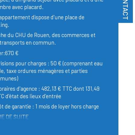
CONTACT
bre avec placard.
appartement dispose d'une place de
ing.
che du CHU de Rouen, des commerces et
 transports en commun.
istiques
Valeurs
bre de pièces
er:670 €
isions pour charges : 50 € (comprenant eau
blé
de, taxe ordures ménagères et parties
munes)
ge
raires d'agence : 482,13 € TTC dont 131,49
C d'état des lieux d'entrée
enseur
t de garantie : 1 mois de loyer hors charge
RE DE SUITE