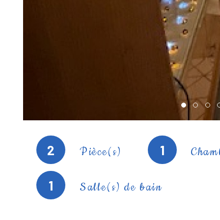
2
1
Pièce(s)
Chamb
1
Salle(s) de bain