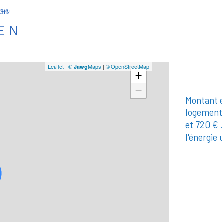
ion
IEN
Leaflet
|
©
Maps
|
© OpenStreetMap
Jawg
+
−
Montant e
logement
et 720 € 
l'énergie 