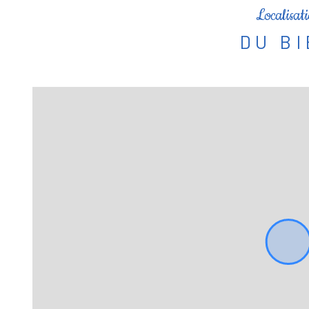
Localisat
DU B