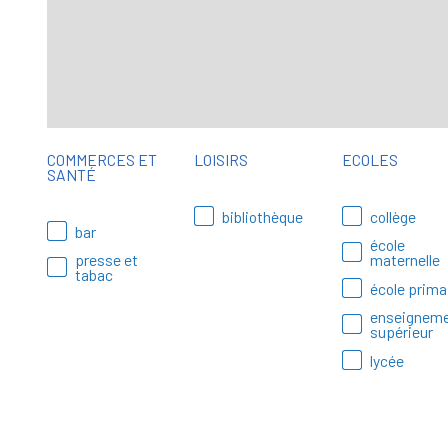
COMMERCES ET
LOISIRS
ECOLES
SANTÉ
bibliothèque
collège
bar
école
presse et
maternelle
tabac
école prima
enseignem
supérieur
lycée