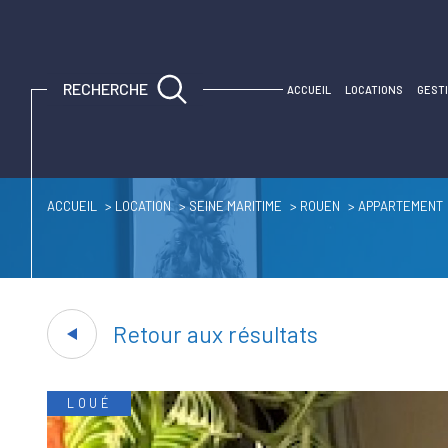
Espace propriétaire
Espace propriétaire
RECHERCHE
ACCUEIL
LOCATIONS
GEST
ACCUEIL
LOCATION
SEINE MARITIME
ROUEN
APPARTEMENT
Retour aux résultats
LOUÉ