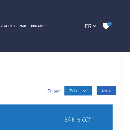
Langue
0
FR
C
ALERTE E-MAIL
CONTACT
Tri par
Date
Prix
846 €
CC*