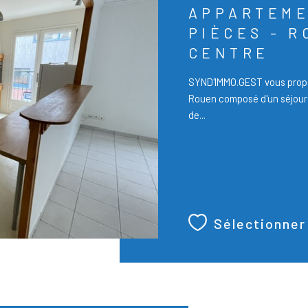
APPARTEME
PIÈCES - 
CENTRE
SYND'IMMO.GEST vous propo
Rouen composé d'un séjour 
de...
Sélectionner