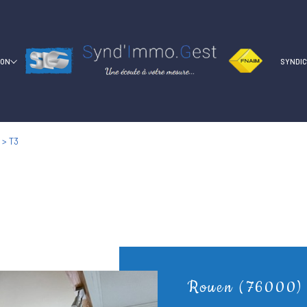
ION
SYNDI
T3
Rouen (76000)