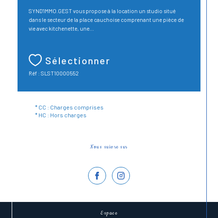
SYND'IMMO.GEST vous propose à la location un studio situé
dans le secteur de la place cauchoise comprenant une pièce de
vie avec kitchenette, une...
Sélectionner
Réf : SLST10000552
* CC : Charges comprises
* HC : Hors charges
Nous suivre sur
Espace