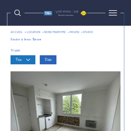
ACCUEIL
LOCATION
SEINE MARITIME
ROUEN
STUDIO
Studio à louer Rouen
Tri par
Prix
Date