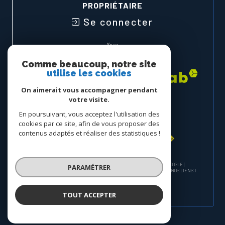
PROPRIÉTAIRE
Se connecter
Nous
ADHÉRONS
Comme beaucoup, notre site
utilise les cookies
On aimerait vous accompagner pendant
votre visite.
En poursuivant, vous acceptez l'utilisation des
cookies par ce site, afin de vous proposer des
contenus adaptés et réaliser des statistiques !
© 2026 | TOUS DROITS RÉSERVÉS | TRADUCTION POWERED BY GOOGLE |
PARAMÉTRER
NOS HONORAIRES
PLAN DU SITE
MENTIONS LÉGALES
ADMIN
NOS LIENS
POLITIQUE RGPD
COOKIES
TOUT ACCEPTER