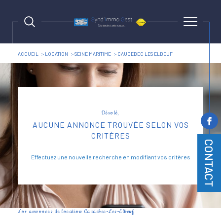
ACCUEIL
LOCATION
SEINE MARITIME
CAUDEBEC LES ELBEUF
Désolé,
AUCUNE ANNONCE TROUVÉE SELON VOS
CRITÈRES
CONTACT
Effectuez une nouvelle recherche en modifiant vos critères
Nos annonces de location Caudebec-Les-Elbeuf