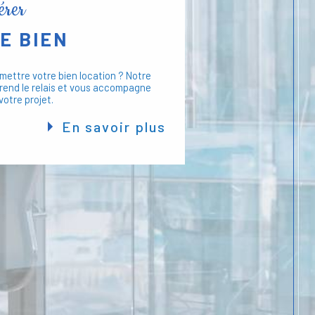
gérer
nos clients. Nous sommes engagés à garantir la
otre copropriété, avec une attention constante
E BIEN
 Notre objectif est d'assurer la pérennité et la
immobilier.
mettre votre bien location ? Notre
rend le relais et vous accompagne
votre projet.
ée
: Nous adaptons nos services à vos
En savoir plus
e gestion optimale.
mmunication
: Nous privilégions une
ulière avec nos clients.
chnologies Modernes
: Nos outils
tion et améliorent l'expérience client.
dimmogest
ices ou pour discuter de vos besoins en gestion
 nous contacter. Notre équipe est prête à vous