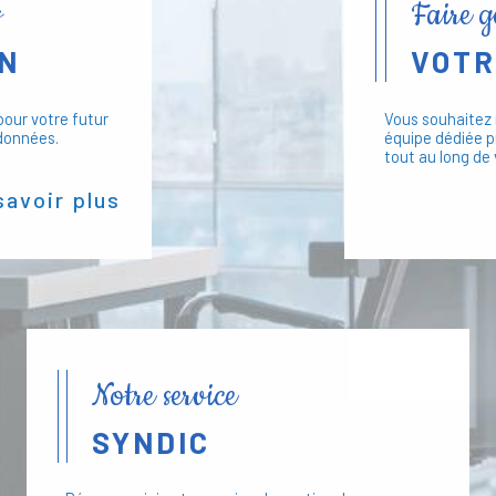
s
Faire 
une relation de proximité avec 
meilleure gestion possible de v
ON
VOTR
aux détails et un suivi régulier.
valorisation de votre patrimoine 
our votre futur
Vous souhaitez 
données.
équipe dédiée p
tout au long de 
Approche Personnalis
savoir plus
besoins spécifiques pour un
Transparence et Co
communication claire et rég
Utilisation des Te
numériques facilitent la ges
Notre service
Contactez Syn
SYNDIC
Pour en savoir plus sur nos serv
de copropriété, n'hésitez pas à