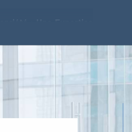
opriété : Une Expertise
renons les défis uniques de la gestion de
rts, forte de plusieurs années d'expérience, est
cts de la gestion de copropriété, offrant un
sure. Que ce soit pour la gestion financière,
 votre copropriété, nous sommes là pour vous
ficace.
priété : Un Service de
Qualité
té, nous mettons un point d'honneur à maintenir