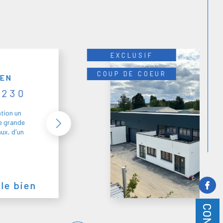
EXCLUSIF
COUP DE COEUR
UEN
0230
tion un
e grande
aux, d'un
 le bien