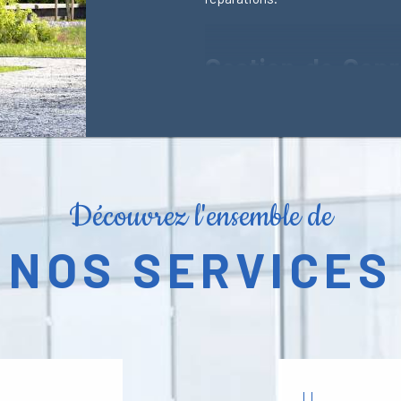
Gestion de Copr
Inégalée
Chez Syndimmogest, nous comp
copropriété. Notre équipe d'expe
spécialisée dans tous les aspe
service exceptionnel et sur me
Découvrez l'ensemble de
administrative ou technique de
assurer une gestion sereine et ef
NOS SERVICES
Syndic de Copro
Proximité et de 
En tant que syndic de coproprié