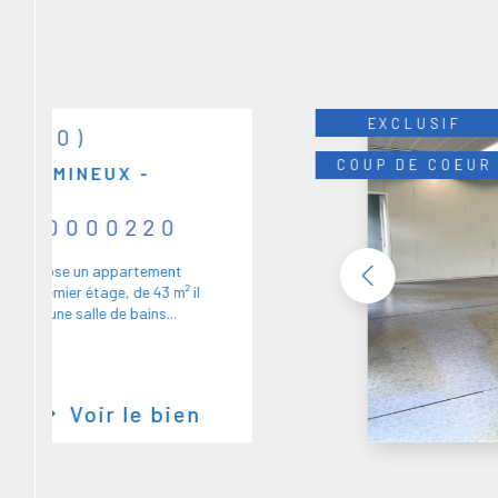
EXCLUSIF
76000)
COUP DE COEUR
T LUMINEUX -
LAP10000220
s propose un appartement
é au premier étage, de 43 m² il
ée, d'une salle de bains...
Voir le bien