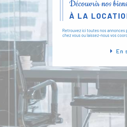
Découvrir nos bien
À LA LOCATI
Retrouvez ici toutes nos annonces p
chez vous ou laissez-nous vos coor
En 