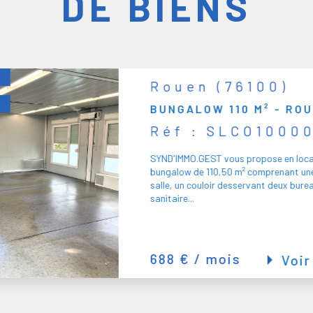
DE BIENS
Rouen (76100)
BUNGALOW 110 M² - RO
Réf : SLCO1000
SYND'IMMO.GEST vous propose en loca
bungalow de 110,50 m² comprenant un
salle, un couloir desservant deux bure
sanitaire...
688 € / mois
Voir