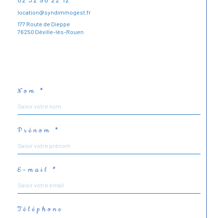
location@syndimmogest.fr
177 Route de Dieppe
76250 Déville-lès-Rouen
Nom *
Prénom *
E-mail *
Téléphone