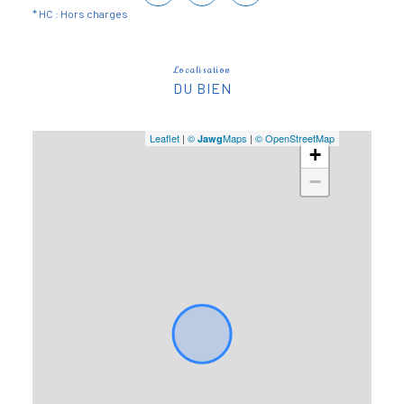
* HC : Hors charges
Localisation
DU BIEN
Leaflet
|
©
Maps
|
© OpenStreetMap
Jawg
+
−