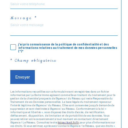
Message *
j'ai pris connaissance de la politique de confidentialité et des
informations relatives au traitement de mes données personnelles
(*)*
* Champ obligatoire
Envoyer
Les informations recueillies sur ce formulaire sont enregistrées dans un fichier
informatisé par La Boite Immo agissant comme Sous-traitant du traitement pour la
gestion de la clientèle/prospects de l'Agence / du Réseau qui reste Responsable du
Traitement de vos Données personnelles. La base légale du traitement repose sur
l'intérêt légitime de l'Agence / du Réseau. Elles sont conservées jusqu'à demande de
suppression et sont destinées à l'Agence / au Réseau. Conformément à la loi «
informatique et libertés », vous disposez des droits d’accès, de rectification,
d’effacement, d’opposition, de limitation et de portabilité de vos données. Vous
pouvez retirer votre consentement à tout moment en contactant directement
l’Agence / Le Réseau. Consultez le site
https://cnil.fr/fr
pour plus d’informations sur
vos droits. Si vous estimez, après avoir contacté l'Agence / le Réseau, que vos droits «