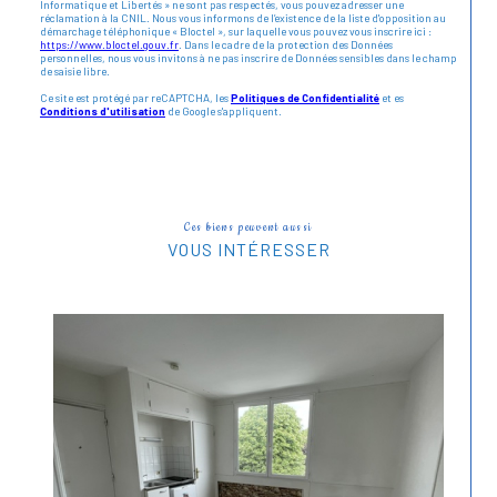
Informatique et Libertés » ne sont pas respectés, vous pouvez adresser une
réclamation à la CNIL. Nous vous informons de l’existence de la liste d'opposition au
démarchage téléphonique « Bloctel », sur laquelle vous pouvez vous inscrire ici :
https://www.bloctel.gouv.fr
. Dans le cadre de la protection des Données
personnelles, nous vous invitons à ne pas inscrire de Données sensibles dans le champ
de saisie libre.
Ce site est protégé par reCAPTCHA, les
Politiques de Confidentialité
et es
Conditions d'utilisation
de Google s'appliquent.
Ces biens peuvent aussi
VOUS INTÉRESSER