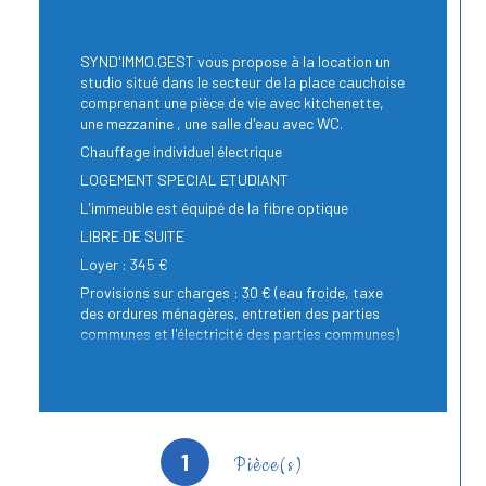
SYND'IMMO.GEST vous propose à la location un
studio situé dans le secteur de la place cauchoise
comprenant une pièce de vie avec kitchenette,
une mezzanine , une salle d'eau avec WC.
Chauffage individuel électrique
LOGEMENT SPECIAL ETUDIANT
L'immeuble est équipé de la fibre optique
LIBRE DE SUITE
Loyer : 345 €
Provisions sur charges : 30 € (eau froide, taxe
des ordures ménagères, entretien des parties
communes et l'électricité des parties communes)
Dépôt de garantie : 345 €
Honoraires d'agence : 191,18 € TTC dont 52,14 €
TTC d'état des lieux d'entrée
1
Pièce(s)