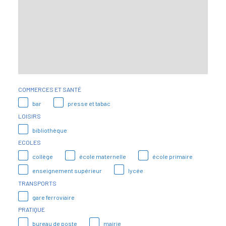
COMMERCES ET SANTÉ
bar
presse et tabac
LOISIRS
bibliothèque
ECOLES
collège
école maternelle
école primaire
enseignement supérieur
lycée
TRANSPORTS
gare ferroviaire
PRATIQUE
bureau de poste
mairie